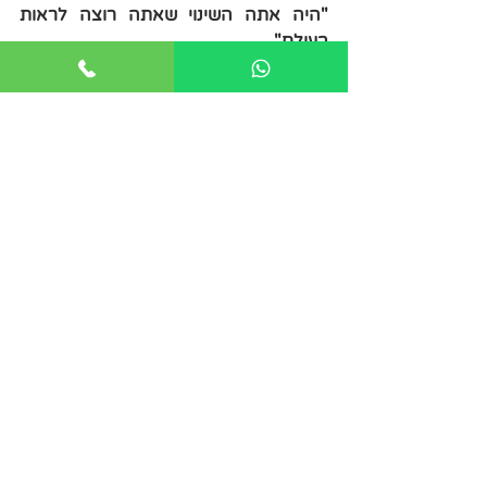
"היה אתה השינוי שאתה רוצה לראות 
בעולם"
מהטמה גנדי, מנהיג הודי.
רוצים לפתח עוד מיומנויות ניהול? 
הזמינו אותי ל
סדנת פיתוח מנהלים
 - 
להנעה בהנאה, בהתאמה לצרכי הארגון
.
פוסטים אחרונים
הצג הכול