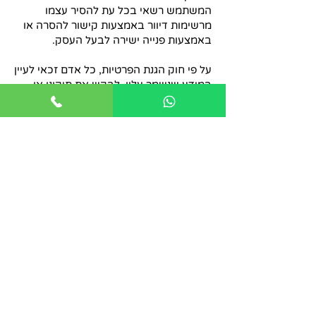
המשתמש רשאי בכל עת להסיר עצמו
מרשימות דיוור באמצעות קישור להסרה או
באמצעות פנייה ישירה לבעל העסק.
על פי חוק הגנת הפרטיות, כל אדם זכאי לעיין
במידע שנשמר עליו, לבקש את תיקונו או
מחיקתו. לביצוע בקשות אלו ניתן לפנות
לבעל העסק באמצעות פרטי ההתקשרות
המפורסמים בעמוד יצירת הקשר שבאתר
ו/או בתחתית העמוד באתר.
בעל העסק רשאי לעדכן מדיניות זו מעת
לעת, והגרסה המעודכנת תיכנס לתוקף עם
פרסומה באתר.