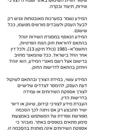
שיפור חוויית השימוש באתר ושמירה לצורכי
שירות, תיעוד ובקרה.
המידע נשמר במערכות מאובטחות ונגיש רק
לבעל העסק ולעובדים מורשים מטעמו, ככל
שישנם.
המידע הנאסף במסגרת השירות ינוהל
בהתאם להוראות חוק הגנת הפרטיות,
התשמ"א–1981 (כולל תיקון 13), ולכל דין
אחר החל בישראל. ככל שהמאגר מחויב
ברישום אצל רשם מאגרי המידע, הוא ינוהל
ויוחזק בהתאם לדרישות החוק.
המידע עשוי, במידת הצורך ובהתאם לשיקול
דעת העסק, להימסר לצדדים שלישיים
לצורך אספקת השירותים או עמידה
בדרישות הדין.
העברת מידע לצורכי קידום, שיווק או דיוור
ישיר תתבצע רק אם ניתנה לכך הסכמה
מפורשת ונפרדת של המשתמש באמצעות
סימון מתאים בטפסים באתר. מובהר כי
אספקת השירותים אינה מותנית בהסכמה זו.