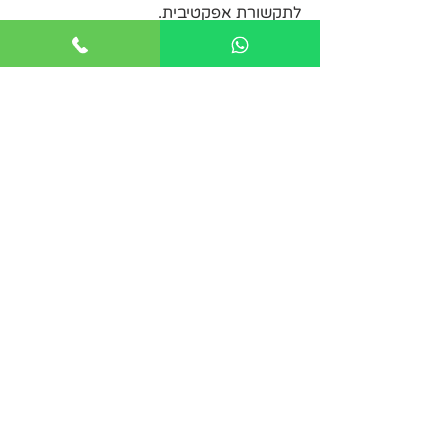
לתקשורת אפקטיבית.
רוצים לקבל עוד כלים לשיפור האווירה 
במוקד? 
בואו נקבע 
פגישת היכרות
 ונצא יחד לדרך 
משותפת.
פוסטים אחרונים
הצג הכול